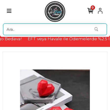
0
o Bedava!
EFT veya Havale ile Ödemelerde %2.5 İ