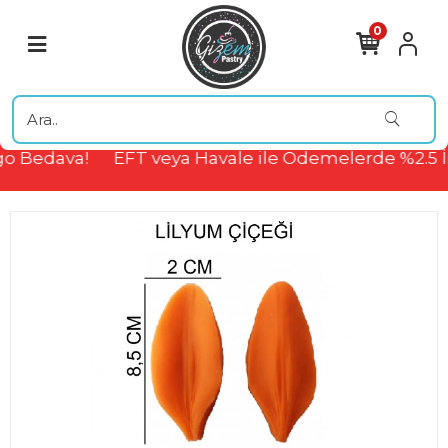
0
o Bedava!
EFT veya Havale ile Ödemelerde %2.5 İ