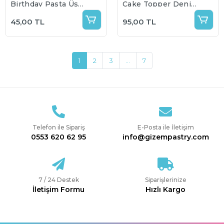
Birthday Pasta Üstü
Cake Topper Deniz
Çubuklu Süs
Kızı Balık Kuyruğu
45,00 TL
95,00 TL
(mor mavi renk
seçenekli)
1
2
3
...
7
Telefon ile Sipariş
E-Posta ile İletişim
0553 620 62 95
info@gizempastry.com
7 / 24 Destek
Siparişlerinize
İletişim Formu
Hızlı Kargo