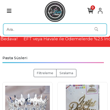
0
edava!
EFT veya Havale ile Ödemelerde %2.5 İndir
Pasta Süsleri
Filtreleme
Sıralama