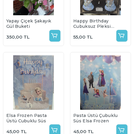
Yapay Çiçek Şakayık
Happy Birthday
Gül Buketi
Çubuksuz Pleksi
Gold Gümüş
350,00 TL
55,00 TL
Seçenekli
Elsa Frozen Pasta
Pasta Üstü Çubuklu
Üstü Çubuklu Süs
Süs Elsa Frozen
45,00 TL
45,00 TL