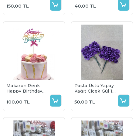
Çubuklu Pasta Üstü
150,00 TL
40,00 TL
Süs Renk Seçenekli
Makaron Renk
Pasta Üstü Yapay
Happy Birthday
Kağıt Çiçek Gül 1
Pasta Üstü Çubuklu
paket 20 adet
100,00 TL
50,00 TL
Süs
(Renk Seçenekli)