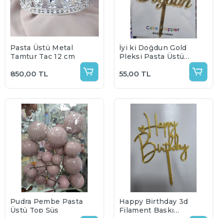
Pasta Üstü Metal
İyi ki Doğdun Gold
Tamtur Taç 12 cm
Pleksi Pasta Üstü
Süs
850,00 TL
55,00 TL
Pudra Pembe Pasta
Happy Birthday 3d
Üstü Top Süs
Filament Baskı