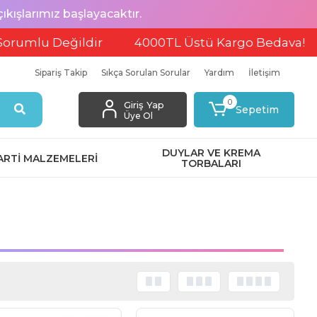
ışlarımız başlayacaktır.
lu Değildir
4000TL Üstü Kargo Bedava!
EF
Sipariş Takip
Sıkça Sorulan Sorular
Yardım
İletişim
0
Giriş Yap
Sepetim
Üye Ol
DUYLAR VE KREMA
ARTİ MALZEMELERİ
TORBALARI