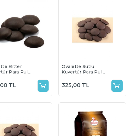
tte Bitter
Ovalette Sütlü
tür Para Pul
Kuvertür Para Pul
ata (%55) 500 gr
Çikolata (%35 Yağ)
500gr
,00 TL
325,00 TL