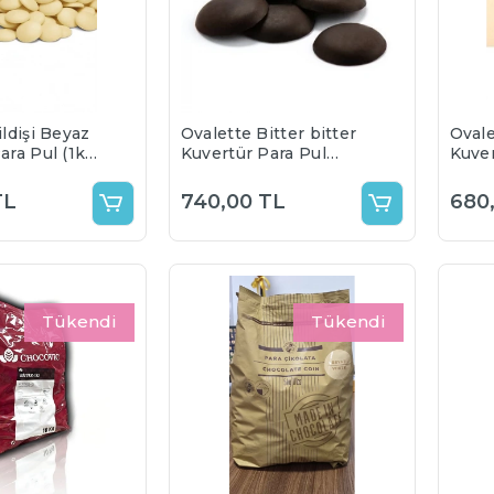
ildişi Beyaz
Ovalette Bitter bitter
Ovale
ara Pul (1kg)
Kuvertür Para Pul
Kuver
5 (5 kg lık
Çikolata %55 (1 Kg)
Çikol
rdan
TL
740,00 TL
680
dır) Yaz
sıcaktan
goda
 erime
n firmamız
Tükendi
Tükendi
ğildir.