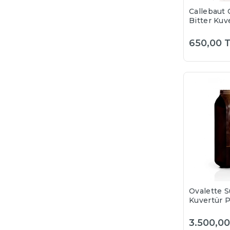
Callebaut 
Bitter Kuv
Pul Çikolat
(Bölünmüş
650,00 
Ovalette S
Kuvertür P
Çikolata %
3.500,00