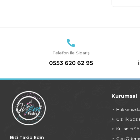
Telefon ile Sipariş
0553 620 62 95
Kurumsal
Hakkımızd
Gizlilik Söz
Kullanıcı S
Bizi Takip Edin
Geri Ödeme 