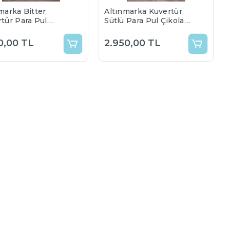
marka Bitter
Altınmarka Kuvertür
tür Para Pul
Sütlü Para Pul Çikolata
ata 5 kg % 55
5 kg
r ALT558
0,00 TL
2.950,00 TL