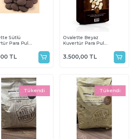
tte Sütlü
Ovalette Beyaz
tür Para Pul
Kuvertür Para Pul
ata %35(1Kg)
Çikolata %35(5Kg)
,00 TL
3.500,00 TL
Tükendi
Tükendi