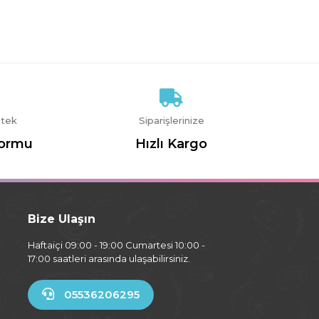
stek
Siparişlerinize
Formu
Hızlı Kargo
Bize Ulaşın
Haftaiçi 09:00 - 19:00 Cumartesi 10:00 -
17:00 saatleri arasında ulaşabilirsiniz.
05536206295