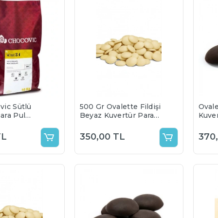
vic Sütlü
500 Gr Ovalette Fildişi
Ovale
ara Pul
Beyaz Kuvertür Para
Kuver
%33 kakao
Pul Çikolata (%35)
Çikol
ünmüş olarak
çikolata
TL
350,00 TL
370