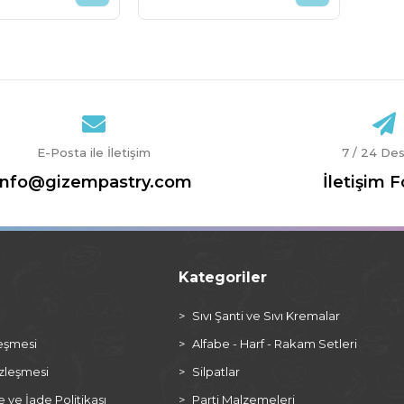
E-Posta ile İletişim
7 / 24 De
info@gizempastry.com
İletişim 
Kategoriler
a
Sıvı Şanti ve Sıvı Kremalar
leşmesi
Alfabe - Harf - Rakam Setleri
özleşmesi
Silpatlar
ve İade Politikası
Parti Malzemeleri