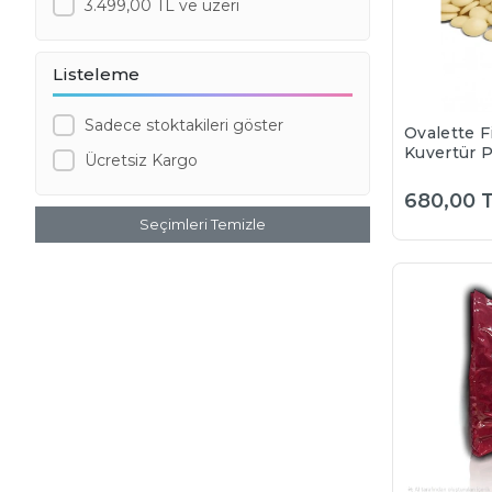
3.499,00 TL ve üzeri
Listeleme
Sadece stoktakileri göster
Ovalette F
Kuvertür P
Ücretsiz Kargo
Çikolata %3
ambalajla
680,00 
bölünerek
Seçimleri Temizle
satılmakta
aylarında 
dolayı kar
yaşanacak
durumunda
sorumlu de