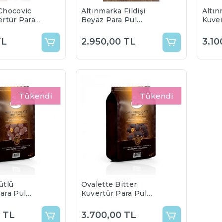
Chocovic
Altınmarka Fildişi
Altın
ertür Para
Beyaz Para Pul
Kuver
a 1 kg
Çikolata 5 kg
Çikol
) %47 Bitter
Bitte
TL
2.950,00 TL
3.10
Tükendi
Tükendi
ütlü
Ovalette Bitter
ara Pul
Kuvertür Para Pul
35(5Kg)
Çikolata %55 (5 Kg)
 TL
3.700,00 TL