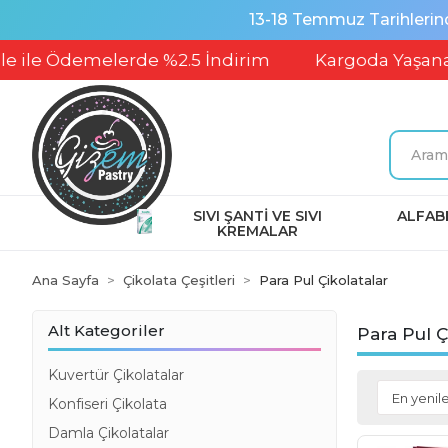
13-18 Temmuz Tarihlerin
e Ödemelerde %2.5 İndirim
Kargoda Yaşanabilec
SIVI ŞANTİ VE SIVI
ALFABE
KREMALAR
Ana Sayfa
Çikolata Çeşitleri
Para Pul Çikolatalar
Alt Kategoriler
Para Pul Ç
Kuvertür Çikolatalar
Konfiseri Çikolata
Damla Çikolatalar