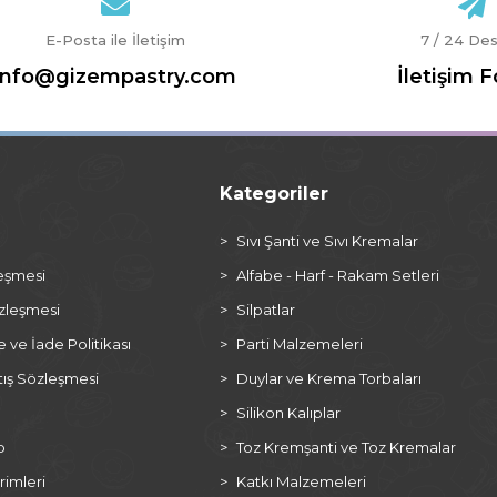
E-Posta ile İletişim
7 / 24 De
info@gizempastry.com
İletişim 
Kategoriler
a
Sıvı Şanti ve Sıvı Kremalar
leşmesi
Alfabe - Harf - Rakam Setleri
özleşmesi
Silpatlar
ve İade Politikası
Parti Malzemeleri
tış Sözleşmesi
Duylar ve Krema Torbaları
Silikon Kalıplar
p
Toz Kremşanti ve Toz Kremalar
rimleri
Katkı Malzemeleri