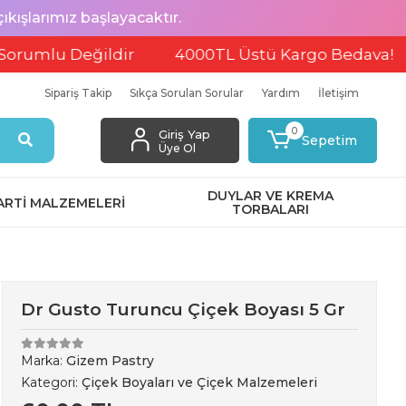
ışlarımız başlayacaktır.
u Değildir
4000TL Üstü Kargo Bedava!
EFT
Sipariş Takip
Sıkça Sorulan Sorular
Yardım
İletişim
0
Giriş Yap
Sepetim
Üye Ol
DUYLAR VE KREMA
ARTİ MALZEMELERİ
TORBALARI
Dr Gusto Turuncu Çiçek Boyası 5 Gr
Marka:
Gizem Pastry
Kategori:
Çiçek Boyaları ve Çiçek Malzemeleri