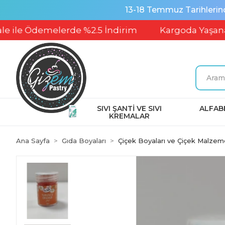
13-18 Temmuz Tarihlerin
 Ödemelerde %2.5 İndirim
Kargoda Yaşanabilece
SIVI ŞANTİ VE SIVI
ALFABE
KREMALAR
Ana Sayfa
Gıda Boyaları
Çiçek Boyaları ve Çiçek Malzeme