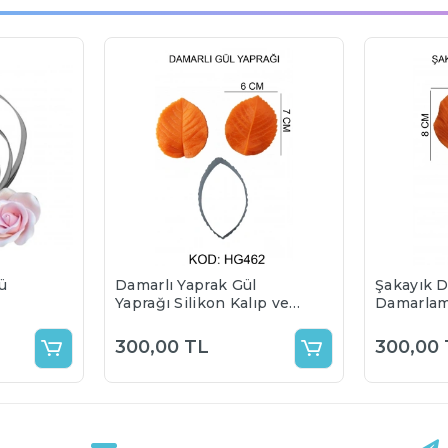
lü
Damarlı Yaprak Gül
Şakayık D
Yaprağı Silikon Kalıp ve
Damarlama
Metal Kesici Damarlama
300,00 TL
300,00