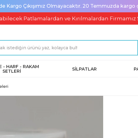
de Kargo Çıkışımız Olmayacaktır. 20 Temmuzda kargo çık
k Patlamalardan ve Kırılmalardan Firmamız Soruml
 - HARF - RAKAM
SİLPATLAR
P
SETLERİ
leri