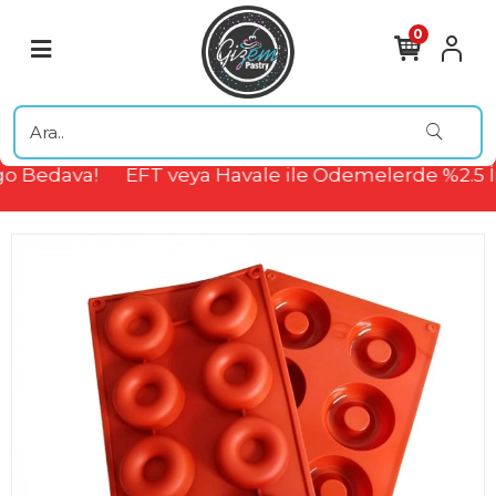
0
o Bedava!
EFT veya Havale ile Ödemelerde %2.5 İ