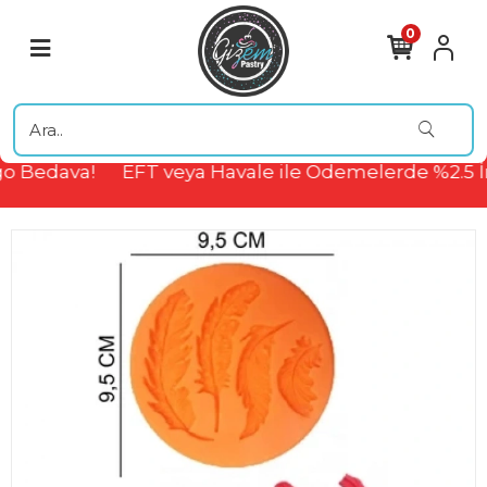
0
o Bedava!
EFT veya Havale ile Ödemelerde %2.5 İ