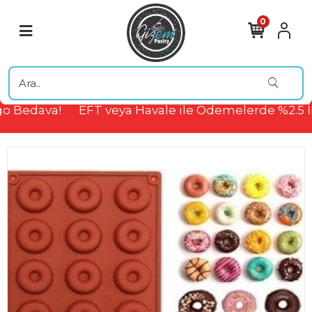
0
o Bedava!
EFT veya Havale ile Ödemelerde %2.5 İ