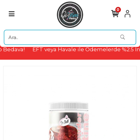
0
 Bedava!
EFT veya Havale ile Ödemelerde %2.5 İn