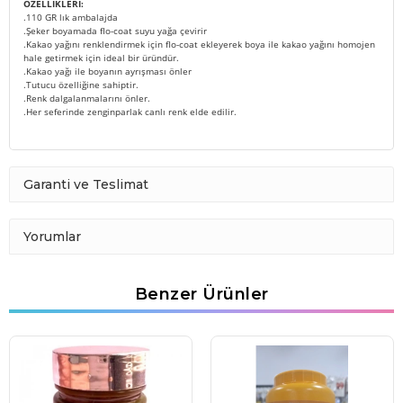
ÖZELLİKLERİ:
.110 GR lık ambalajda
.Şeker boyamada flo-coat suyu yağa çevirir
.Kakao yağını renklendirmek için flo-coat ekleyerek boya ile kakao yağını homojen
hale getirmek için ideal bir üründür.
.Kakao yağı ile boyanın ayrışması önler
.Tutucu özelliğine sahiptir.
.Renk dalgalanmalarını önler.
.Her seferinde zenginparlak canlı renk elde edilir.
Garanti ve Teslimat
Yorumlar
Benzer Ürünler