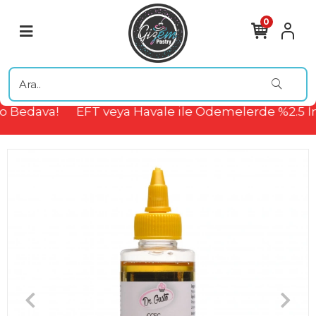
0
 Bedava!
EFT veya Havale ile Ödemelerde %2.5 İn