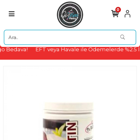
0
o Bedava!
EFT veya Havale ile Ödemelerde %2.5 İ