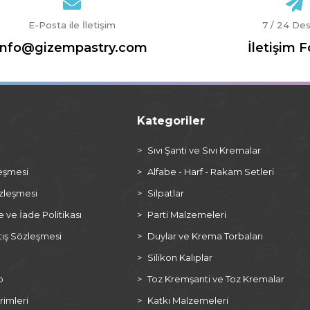
E-Posta ile İletişim
7 / 24 De
info@gizempastry.com
İletişim 
Kategoriler
a
Sıvı Şanti ve Sıvı Kremalar
leşmesi
Alfabe - Harf - Rakam Setleri
özleşmesi
Silpatlar
ve İade Politikası
Parti Malzemeleri
tış Sözleşmesi
Duylar ve Krema Torbaları
Silikon Kalıplar
p
Toz Kremşanti ve Toz Kremalar
rimleri
Katkı Malzemeleri