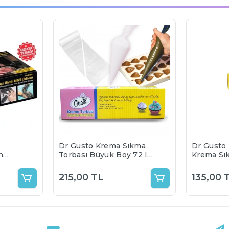
Dr Gusto Krema Sıkma
Dr Gusto
h
Torbası Büyük Boy 72 li
Krema Sı
26x50 cm
li 15x30 
215,00 TL
135,00 