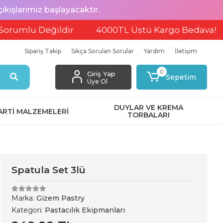
ışlarımız başlayacaktır.
u Değildir
4000TL Üstü Kargo Bedava!
EFT
Sipariş Takip
Sıkça Sorulan Sorular
Yardım
İletişim
0
Giriş Yap
Sepetim
Üye Ol
DUYLAR VE KREMA
ARTİ MALZEMELERİ
TORBALARI
Spatula Set 3lü
Marka:
Gizem Pastry
Kategori:
Pastacılık Ekipmanları