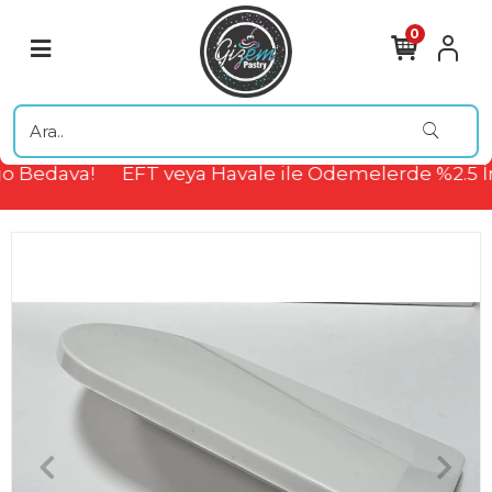
0
 Bedava!
EFT veya Havale ile Ödemelerde %2.5 İ