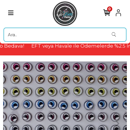
0
 Bedava!
EFT veya Havale ile Ödemelerde %2.5 İn