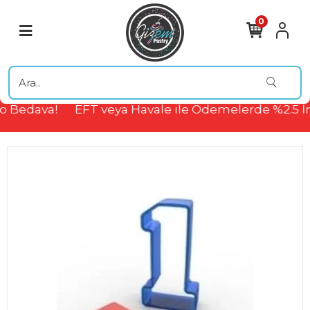
0
 Bedava!
EFT veya Havale ile Ödemelerde %2.5 İn