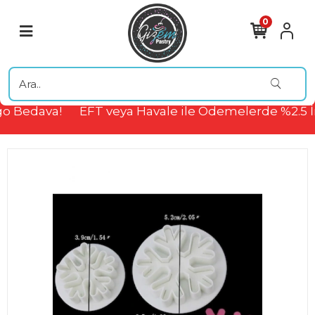
0
o Bedava!
EFT veya Havale ile Ödemelerde %2.5 İ