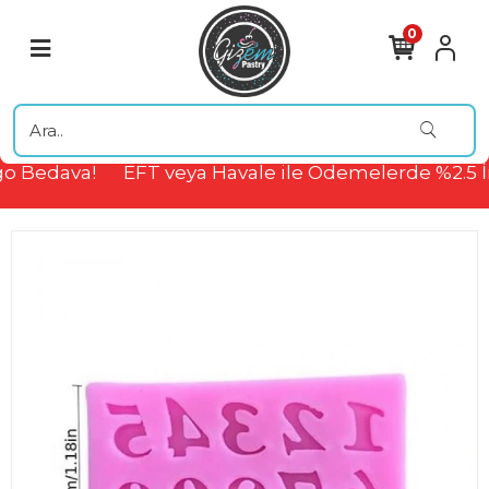
0
o Bedava!
EFT veya Havale ile Ödemelerde %2.5 İ