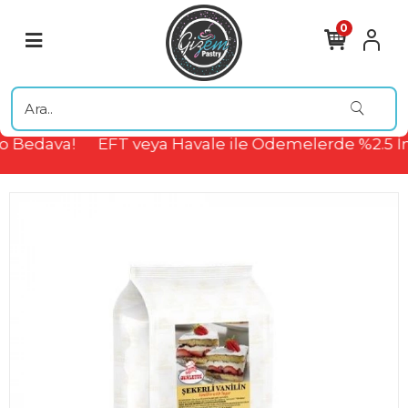
0
 Bedava!
EFT veya Havale ile Ödemelerde %2.5 İn