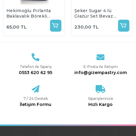
Hekimoğlu Pırlanta
Şeker Sugar 4 lü
Baklavalık Böreklik
Glazür Set Beyaz
Un 1 Kg (Bölünmüş
Pembe Mavi Mor
65,00 TL
230,00 TL
Pakette
Gönderilecektir)
Telefon ile Sipariş
E-Posta ile İletişim
0553 620 62 95
info@gizempastry.com
7 / 24 Destek
Siparişlerinize
İletişim Formu
Hızlı Kargo