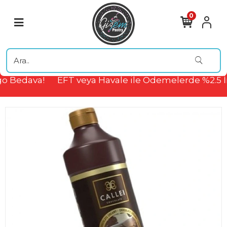
0
o Bedava!
EFT veya Havale ile Ödemelerde %2.5 İ