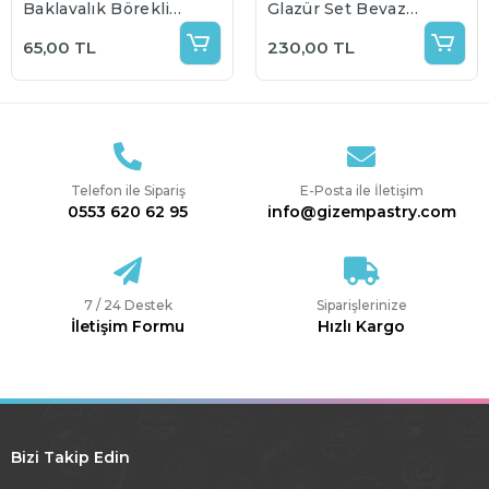
Baklavalık Böreklik
Glazür Set Beyaz
Un 1 Kg (Bölünmüş
Pembe Mavi Mor
65,00 TL
230,00 TL
Pakette
Gönderilecektir)
Telefon ile Sipariş
E-Posta ile İletişim
0553 620 62 95
info@gizempastry.com
7 / 24 Destek
Siparişlerinize
İletişim Formu
Hızlı Kargo
Bizi Takip Edin