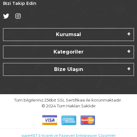
Bizi Takip Edin
Kurumsal
Kategoriler
Bize Ulaşın
Tüm bilgileriniz 256bit SSL Sertifikası ile korunmaktadır.
© 2024
Tüm Hakları Saklıdır
superKET E-ticaret ve Pazaryeri Entegrasyon Çözümleri