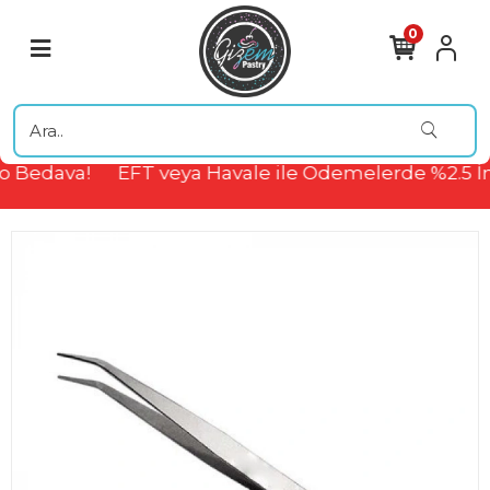
0
 Bedava!
EFT veya Havale ile Ödemelerde %2.5 İn