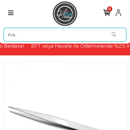
0
 Bedava!
EFT veya Havale ile Ödemelerde %2.5 İn