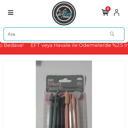
0
 Bedava!
EFT veya Havale ile Ödemelerde %2.5 İn