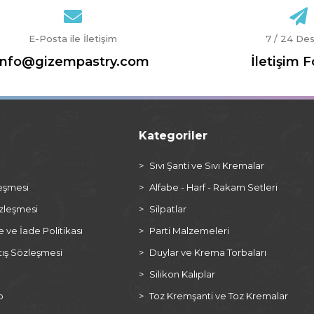
E-Posta ile İletişim
7 / 24 De
info@gizempastry.com
İletişim 
Kategoriler
a
Sıvı Şanti ve Sıvı Kremalar
leşmesi
Alfabe - Harf - Rakam Setleri
özleşmesi
Silpatlar
ve İade Politikası
Parti Malzemeleri
tış Sözleşmesi
Duylar ve Krema Torbaları
Silikon Kalıplar
p
Toz Kremşanti ve Toz Kremalar