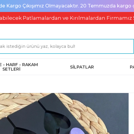
de Kargo Çıkışımız Olmayacaktır. 20 Temmuzda kargo çık
atlamalardan ve Kırılmalardan Firmamız Sorumlu D
 - HARF - RAKAM
SİLPATLAR
P
SETLERİ