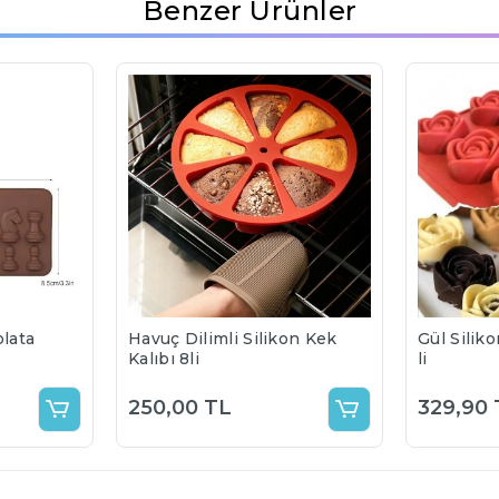
Benzer Ürünler
olata
Havuç Dilimli Silikon Kek
Gül Siliko
Kalıbı 8li
li
250,00 TL
329,90 