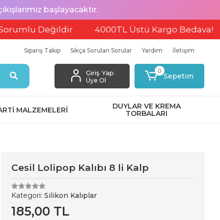
ışlarımız başlayacaktır.
eğildir
4000TL Üstü Kargo Bedava!
EFT v
Sipariş Takip
Sıkça Sorulan Sorular
Yardım
İletişim
0
Giriş Yap
Sepetim
Üye Ol
DUYLAR VE KREMA
ARTİ MALZEMELERİ
TORBALARI
Cesil Lolipop Kalıbı 8 li Kalp
Kategori:
Silikon Kalıplar
185,00 TL