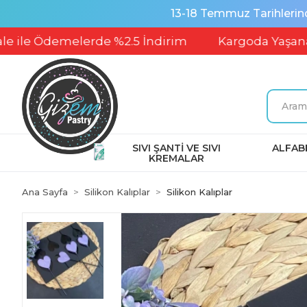
13-18 Temmuz Tarihlerin
emelerde %2.5 İndirim
Kargoda Yaşanabilecek P
SIVI ŞANTİ VE SIVI
ALFABE
KREMALAR
Ana Sayfa
Silikon Kalıplar
Silikon Kalıplar