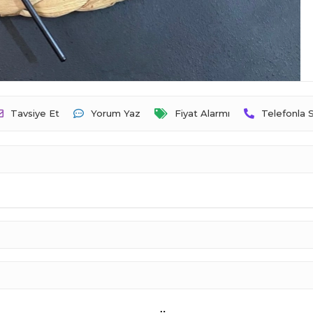
Tavsiye Et
Yorum Yaz
Fiyat Alarmı
Telefonla S