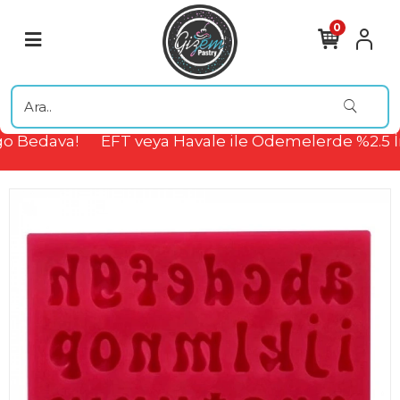
0
o Bedava!
EFT veya Havale ile Ödemelerde %2.5 İ