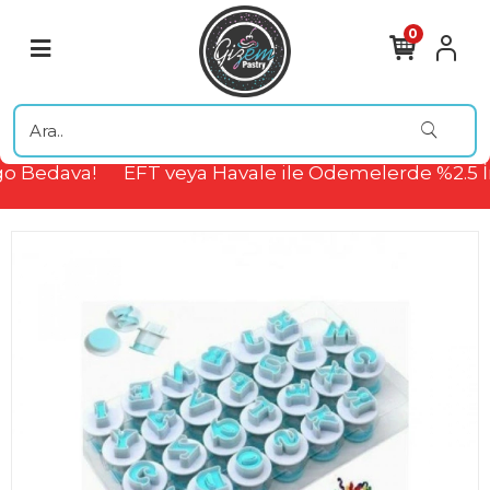
0
o Bedava!
EFT veya Havale ile Ödemelerde %2.5 İ