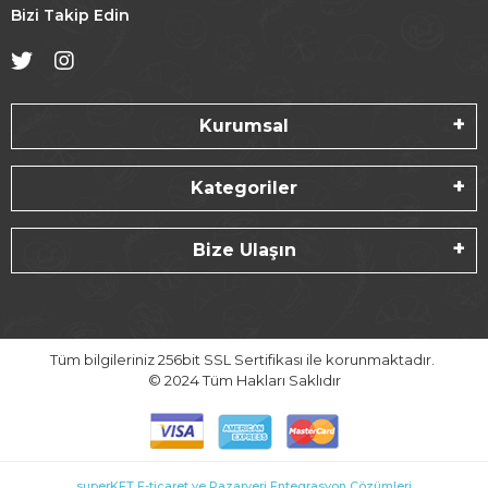
Bizi Takip Edin
Kurumsal
Kategoriler
Bize Ulaşın
Tüm bilgileriniz 256bit SSL Sertifikası ile korunmaktadır.
© 2024
Tüm Hakları Saklıdır
superKET E-ticaret ve Pazaryeri Entegrasyon Çözümleri