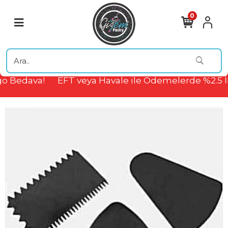
0
o Bedava!
EFT veya Havale ile Ödemelerde %2.5 İ