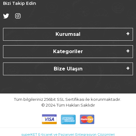
Bizi Takip Edin
Kurumsal
Kategoriler
Bize Ulaşın
Tüm bilgileriniz 256bit SSL Sertifikası ile korunmaktadır.
© 2024
Tüm Hakları Saklıdır
superKET E-ticaret ve Pazaryeri Entegrasyon Çözümleri