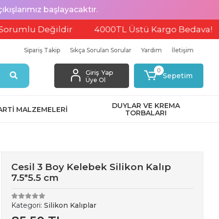
ışlarımız başlayacaktır.
Değildir
4000TL Üstü Kargo Bedava!
EFT 
Sipariş Takip
Sıkça Sorulan Sorular
Yardım
İletişim
0
Giriş Yap
Sepetim
Üye Ol
DUYLAR VE KREMA
ARTİ MALZEMELERİ
TORBALARI
Cesil 3 Boy Kelebek Silikon Kalıp
7.5*5.5 cm
Kategori:
Silikon Kalıplar