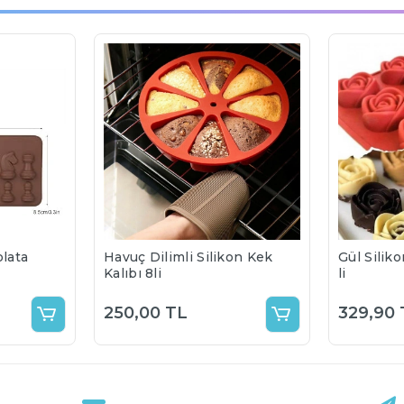
olata
Havuç Dilimli Silikon Kek
Gül Siliko
Kalıbı 8li
li
250,00 TL
329,90 