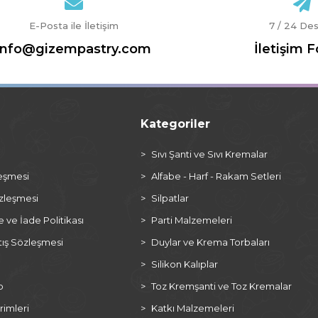
E-Posta ile İletişim
7 / 24 De
info@gizempastry.com
İletişim 
Kategoriler
a
Sıvı Şanti ve Sıvı Kremalar
leşmesi
Alfabe - Harf - Rakam Setleri
özleşmesi
Silpatlar
ve İade Politikası
Parti Malzemeleri
tış Sözleşmesi
Duylar ve Krema Torbaları
Silikon Kalıplar
p
Toz Kremşanti ve Toz Kremalar
rimleri
Katkı Malzemeleri