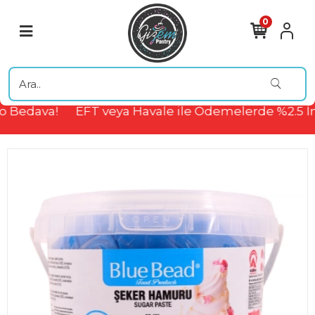
0
 Bedava!
EFT veya Havale ile Ödemelerde %2.5 İn