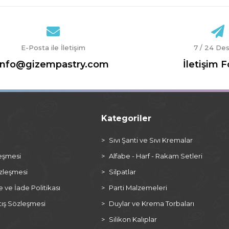
E-Posta ile İletişim
7 / 24 De
info@gizempastry.com
İletişim 
Kategoriler
a
Sıvı Şanti ve Sıvı Kremalar
leşmesi
Alfabe - Harf - Rakam Setleri
özleşmesi
Silpatlar
ve İade Politikası
Parti Malzemeleri
tış Sözleşmesi
Duylar ve Krema Torbaları
Silikon Kalıplar