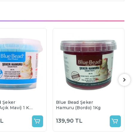
d Şeker
Blue Bead Şeker
çık Mavi) 1 Kg
Hamuru (Bordo) 1Kg
.2026
TL
139,90 TL