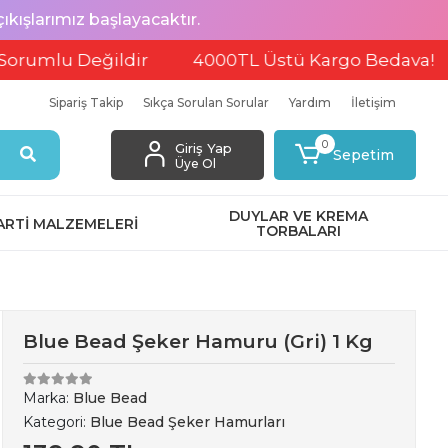
ışlarımız başlayacaktır.
lu Değildir
4000TL Üstü Kargo Bedava!
EF
Sipariş Takip
Sıkça Sorulan Sorular
Yardım
İletişim
0
Giriş Yap
Sepetim
Üye Ol
DUYLAR VE KREMA
ARTİ MALZEMELERİ
TORBALARI
Blue Bead Şeker Hamuru (Gri) 1 Kg
Marka:
Blue Bead
Kategori:
Blue Bead Şeker Hamurları