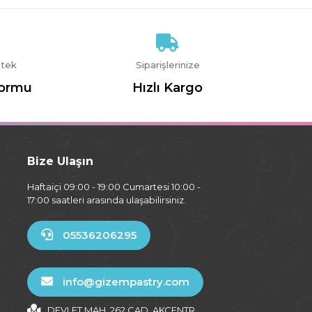
stek
Siparişlerinize
Formu
Hızlı Kargo
Bize Ulaşın
Haftaiçi 09:00 - 19:00 Cumartesi 10:00 -
17:00 saatleri arasında ulaşabilirsiniz.
05536206295
info@gizempastry.com
DEVLET MAH. 262 CAD. AKCENTR