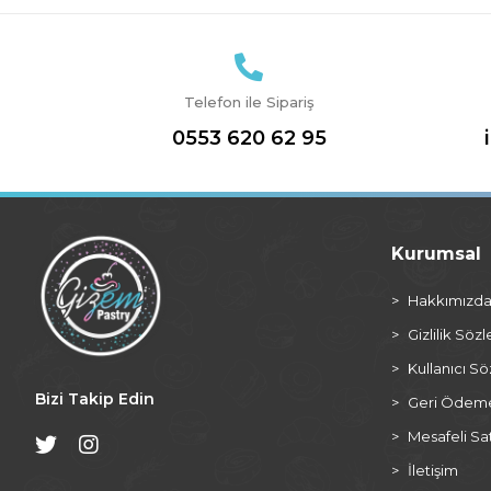
Telefon ile Sipariş
0553 620 62 95
Kurumsal
Hakkımızd
Gizlilik Söz
Kullanıcı S
Bizi Takip Edin
Geri Ödeme 
Mesafeli Sa
İletişim