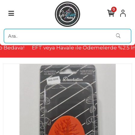
0
 Bedava!
EFT veya Havale ile Ödemelerde %2.5 İn