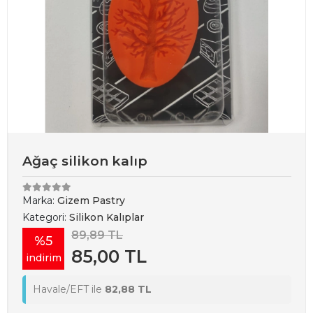
Ağaç silikon kalıp
Marka:
Gizem Pastry
Kategori:
Silikon Kalıplar
89,89 TL
%5
85,00 TL
indirim
Havale/EFT ile
82,88 TL