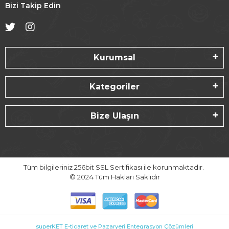
Bizi Takip Edin
Kurumsal
Kategoriler
Bize Ulaşın
Tüm bilgileriniz 256bit SSL Sertifikası ile korunmaktadır.
© 2024
Tüm Hakları Saklıdır
superKET E-ticaret ve Pazaryeri Entegrasyon Çözümleri