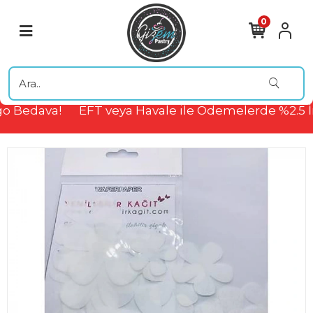
0
o Bedava!
EFT veya Havale ile Ödemelerde %2.5 İ