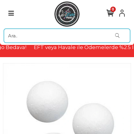
0
o Bedava!
EFT veya Havale ile Ödemelerde %2.5 İ