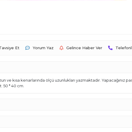
Tavsiye Et
Yorum Yaz
Gelince Haber Ver
Telefonl
uzun ve kısa kenarlarında ölçü uzunlukları yazmaktadır. Yapacağınız past
: 50 * 40 cm.