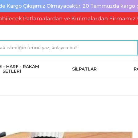
de Kargo Çıkışımız Olmayacaktır. 20 Temmuzda kargo çık
k Patlamalardan ve Kırılmalardan Firmamız Soruml
 - HARF - RAKAM
SİLPATLAR
P
SETLERİ