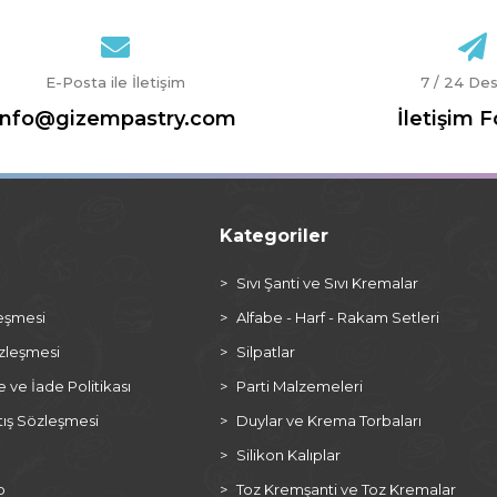
E-Posta ile İletişim
7 / 24 De
info@gizempastry.com
İletişim 
Kategoriler
a
Sıvı Şanti ve Sıvı Kremalar
leşmesi
Alfabe - Harf - Rakam Setleri
özleşmesi
Silpatlar
ve İade Politikası
Parti Malzemeleri
tış Sözleşmesi
Duylar ve Krema Torbaları
Silikon Kalıplar
p
Toz Kremşanti ve Toz Kremalar