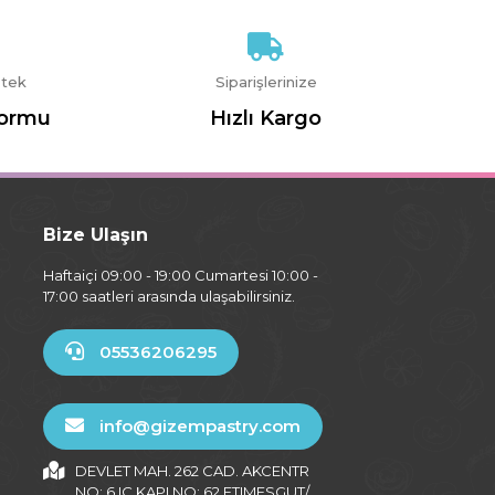
stek
Siparişlerinize
Formu
Hızlı Kargo
Bize Ulaşın
Haftaiçi 09:00 - 19:00 Cumartesi 10:00 -
17:00 saatleri arasında ulaşabilirsiniz.
05536206295
info@gizempastry.com
DEVLET MAH. 262 CAD. AKCENTR
NO: 6 IÇ KAPI NO: 62 ETIMESGUT/