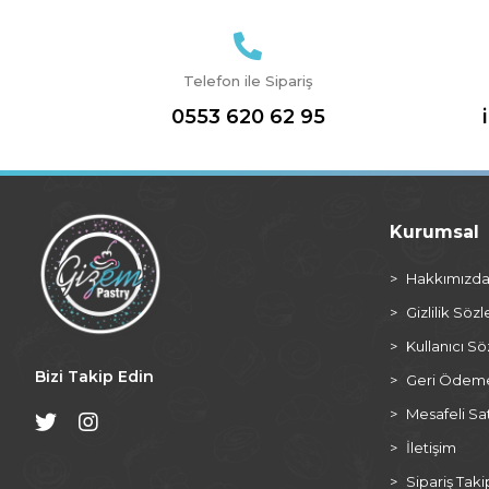
Telefon ile Sipariş
0553 620 62 95
Kurumsal
Hakkımızd
Gizlilik Söz
Kullanıcı S
Bizi Takip Edin
Geri Ödeme 
Mesafeli Sa
İletişim
Sipariş Taki