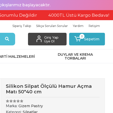
ışlarımız başlayacaktır.
u Değildir
4000TL Üstü Kargo Bedava!
EF
Sipariş Takip
Sıkça Sorulan Sorular
Yardım
İletişim
0
Giriş Yap
Sepetim
Üye Ol
DUYLAR VE KREMA
ARTİ MALZEMELERİ
TORBALARI
Silikon Silpat Ölçülü Hamur Açma
Matı 50*40 cm
Marka:
Gizem Pastry
Kategori:
Silpatlar