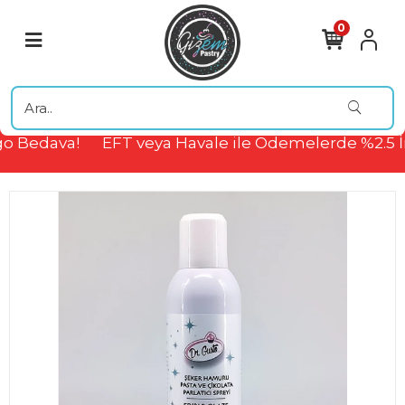
0
o Bedava!
EFT veya Havale ile Ödemelerde %2.5 İ