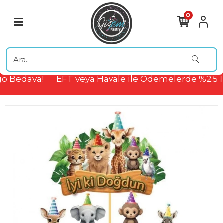
0
o Bedava!
EFT veya Havale ile Ödemelerde %2.5 İ