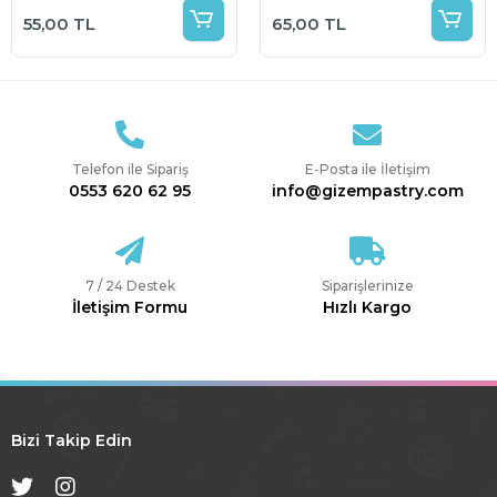
Pasta Üstü Süs 5 li
55,00 TL
65,00 TL
Paket
Telefon ile Sipariş
E-Posta ile İletişim
0553 620 62 95
info@gizempastry.com
7 / 24 Destek
Siparişlerinize
İletişim Formu
Hızlı Kargo
Bizi Takip Edin