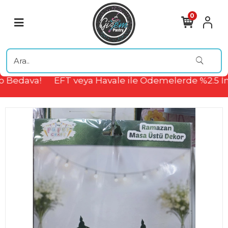
0
 Bedava!
EFT veya Havale ile Ödemelerde %2.5 İn