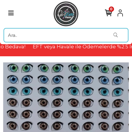
0
 Bedava!
EFT veya Havale ile Ödemelerde %2.5 İ