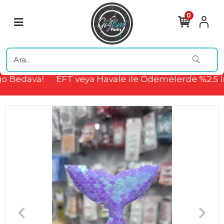
0
o Bedava!
EFT veya Havale ile Ödemelerde %2.5 İ