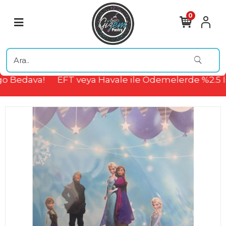
0
o Bedava!
EFT veya Havale ile Ödemelerde %2.5 İ