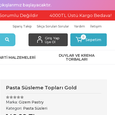
ışlarımız başlayacaktır.
u Değildir
4000TL Üstü Kargo Bedava!
EFT
Sipariş Takip
Sıkça Sorulan Sorular
Yardım
İletişim
0
Giriş Yap
Sepetim
Üye Ol
DUYLAR VE KREMA
ARTİ MALZEMELERİ
TORBALARI
Pasta Süsleme Topları Gold
Marka:
Gizem Pastry
Kategori:
Pasta Süsleri