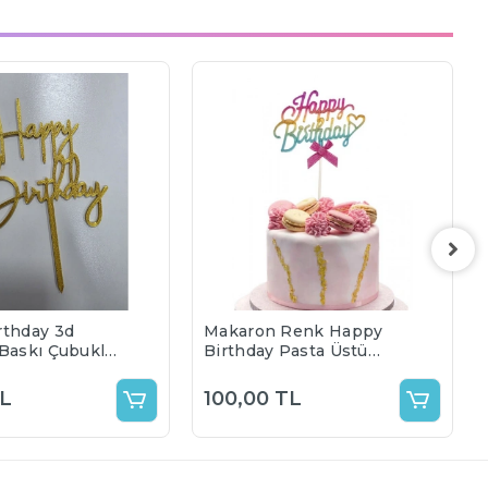
rthday 3d
Makaron Renk Happy
 Baskı Çubuklu
Birthday Pasta Üstü
tü Süs Renk
Çubuklu Süs
i
TL
100,00 TL