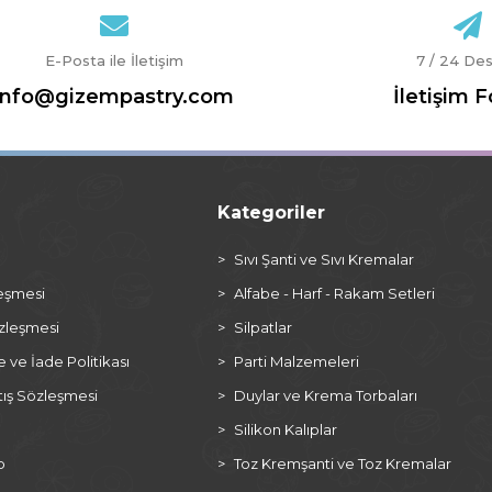
E-Posta ile İletişim
7 / 24 De
info@gizempastry.com
İletişim 
Kategoriler
a
Sıvı Şanti ve Sıvı Kremalar
leşmesi
Alfabe - Harf - Rakam Setleri
özleşmesi
Silpatlar
ve İade Politikası
Parti Malzemeleri
tış Sözleşmesi
Duylar ve Krema Torbaları
Silikon Kalıplar
p
Toz Kremşanti ve Toz Kremalar