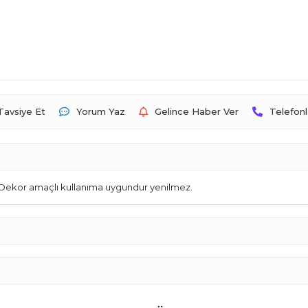
Tavsiye Et
Yorum Yaz
Gelince Haber Ver
Telefonl
 Dekor amaçlı kullanıma uygundur yenilmez.