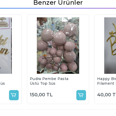
Benzer Ürünler
Pudra Pembe Pasta
Happy Bi
Süs
Üstü Top Süs
Filament
Pasta Üs
Seçenekl
150,00 TL
40,00 