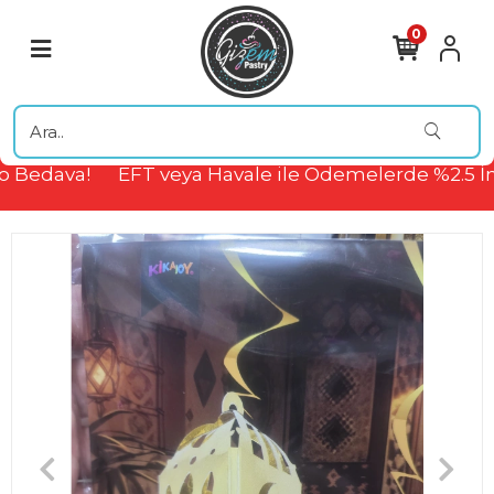
0
 Bedava!
EFT veya Havale ile Ödemelerde %2.5 İn