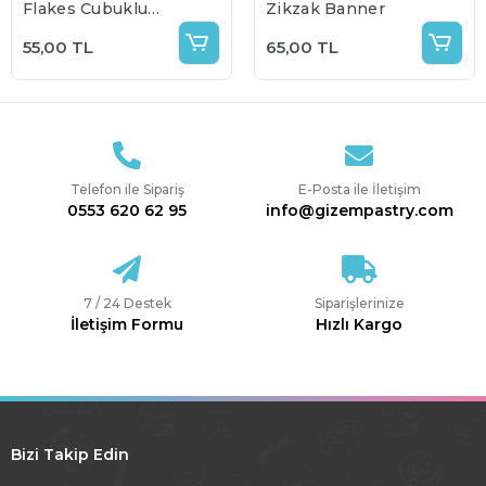
Flakes Çubuklu
Zikzak Banner
Pasta Üstü Süs 5 li
55,00 TL
65,00 TL
Paket
Telefon ile Sipariş
E-Posta ile İletişim
0553 620 62 95
info@gizempastry.com
7 / 24 Destek
Siparişlerinize
İletişim Formu
Hızlı Kargo
Bizi Takip Edin