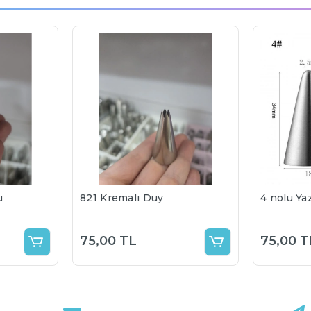
u
821 Kremalı Duy
4 nolu Ya
75,00 TL
75,00 T