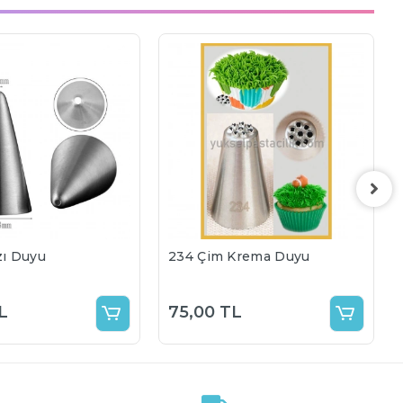
zı Duyu
234 Çim Krema Duyu
L
75,00 TL