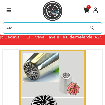
0
o Bedava!
EFT veya Havale ile Ödemelerde %2.5 İ