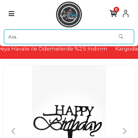
0
eya Havale ile Ödemelerde %2.5 İndirim
Kargoda 