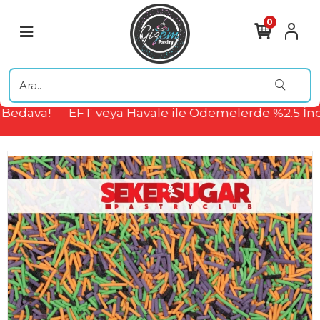
0
Bedava!
EFT veya Havale ile Ödemelerde %2.5 İnd