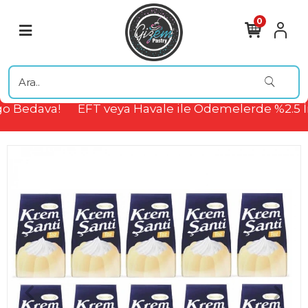
0
o Bedava!
EFT veya Havale ile Ödemelerde %2.5 İ