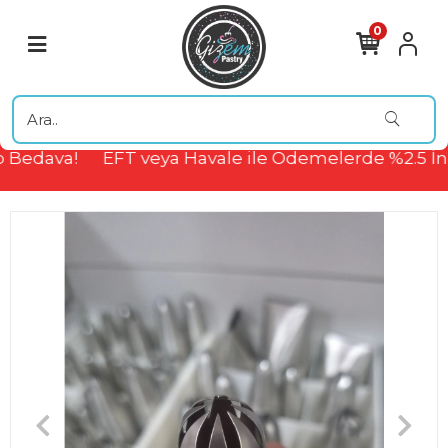
0
 Bedava!
EFT veya Havale ile Ödemelerde %2.5 İn