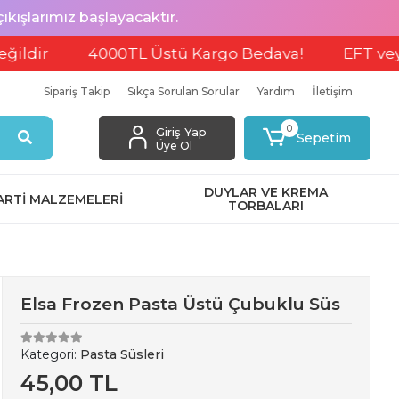
ışlarımız başlayacaktır.
4000TL Üstü Kargo Bedava!
EFT veya Havale
Sipariş Takip
Sıkça Sorulan Sorular
Yardım
İletişim
0
Giriş Yap
Sepetim
Üye Ol
DUYLAR VE KREMA
ARTİ MALZEMELERİ
TORBALARI
Elsa Frozen Pasta Üstü Çubuklu Süs
Kategori:
Pasta Süsleri
45,00 TL