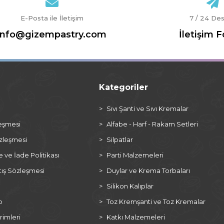
E-Posta ile İletişim
7 / 24 De
info@gizempastry.com
İletişim 
Kategoriler
a
Sıvı Şanti ve Sıvı Kremalar
leşmesi
Alfabe - Harf - Rakam Setleri
özleşmesi
Silpatlar
ve İade Politikası
Parti Malzemeleri
tış Sözleşmesi
Duylar ve Krema Torbaları
Silikon Kalıplar
p
Toz Kremşanti ve Toz Kremalar
rimleri
Katkı Malzemeleri