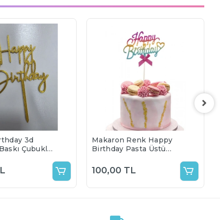
rthday 3d
Makaron Renk Happy
 Baskı Çubuklu
Birthday Pasta Üstü
tü Süs Renk
Çubuklu Süs
i
TL
100,00 TL