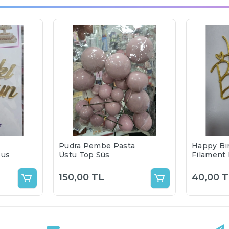
Pudra Pembe Pasta
Happy Bi
Süs
Üstü Top Süs
Filament
Pasta Üs
Seçenekl
150,00 TL
40,00 