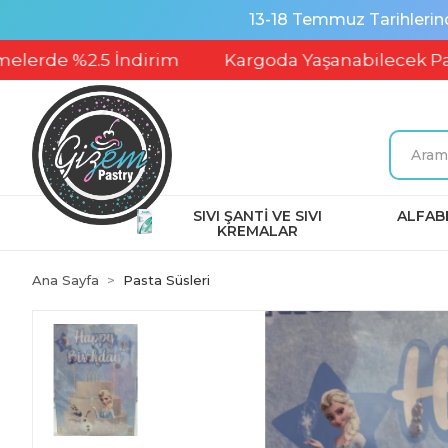
13-18 Temmuz Tarihlerin
2.5 İndirim
Kargoda Yaşanabilecek Patlamalar
SIVI ŞANTİ VE SIVI
ALFABE
KREMALAR
Ana Sayfa
Pasta Süsleri