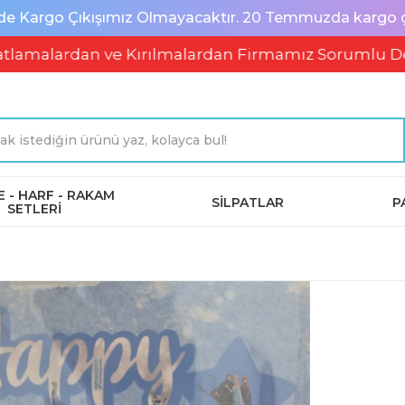
de Kargo Çıkışımız Olmayacaktır. 20 Temmuzda kargo çık
dan ve Kırılmalardan Firmamız Sorumlu Değildir
 - HARF - RAKAM
SİLPATLAR
P
SETLERİ