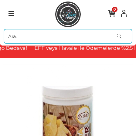
0
o Bedava!
EFT veya Havale ile Ödemelerde %2.5 İ